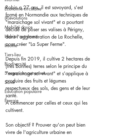
Robin a 27 ans, il est savoyard, s'est 
Économie circulaire
formé en Normandie aux techniques de 
(R)évolutions
"maraichage sol vivant" et a pourtant 
Mobilité douce
décidé de poser ses valises à Périgny, 
Habiter autrement
dans l'agglomération de La Rochelle, 
pour créer "La Super Ferme".   
Insolite
Tiers-lieu
Depuis fin 2019, il cultive 2 hectares de 
Biodiversité
(très bonnes) terres selon le principe du 
S'organiser autrement
"maraichage sol vivant" et s'applique à 
produire des fruits et légumes 
Santé
respectueux des sols, des gens et de leur 
Éducation populaire
santé. 
Énergie
À commencer par celles et ceux qui les 
cultivent.  
Son objectif ? Prouver qu'on peut bien 
vivre de l'agriculture urbaine en 