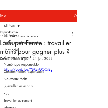
Post
All Posts
lespandasroux
All Posts
15 avr. 2022
1 min de lecture
La Super Ferme : travailler
Agriculture & alimentation
moins pour gagner plus ?
Lien social
Voyager autrement
Dernière mise à jour :
21 juil. 2023
Numérique responsable
https://youtu.be/YBXznGOOJ2g
Consommation responsable
Nouveaux récits
(R)éveiller les esprits
RSE
Travailler autrement
Informer