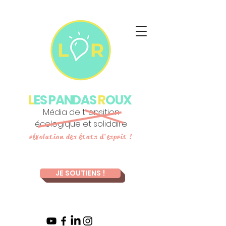
L
ES PANDAS
R
OUX
Média de transition
écologique et solidaire
révolution des états d'esprit !
JE SOUTIENS !