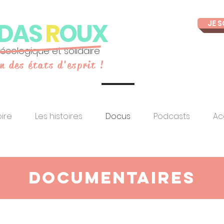
NDAS
R
OUX
JE S
 écologique et solidaire
on des états d'esprit !
oire
Les histoires
Docus
Podcasts
Ac
DOCUMENTAIRES