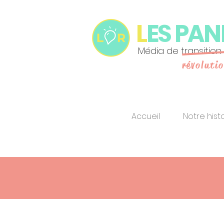
L
ES PA
Média de transition
révoluti
Accueil
Notre hist