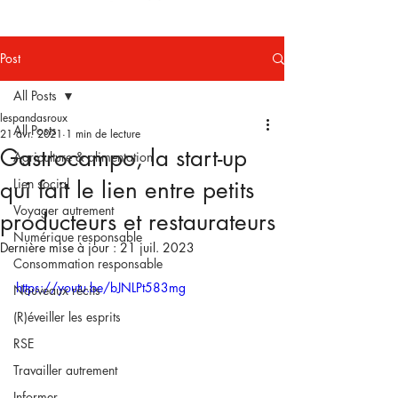
Post
All Posts
lespandasroux
All Posts
21 avr. 2021
1 min de lecture
Gastrocampo, la start-up
Agriculture & alimentation
qui fait le lien entre petits
Lien social
Voyager autrement
producteurs et restaurateurs
Numérique responsable
Dernière mise à jour :
21 juil. 2023
Consommation responsable
https://youtu.be/bJNLPt583mg
Nouveaux récits
(R)éveiller les esprits
RSE
Travailler autrement
Informer