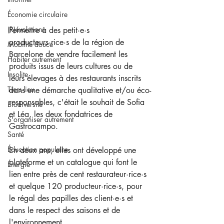
Économie circulaire
(R)évolutions
Permettre à des petit·e·s 
producteurs·rice·s de la région de 
Mobilité douce
Barcelone de vendre facilement les 
Habiter autrement
produits issus de leurs cultures ou de 
Insolite
leurs élevages à des restaurants inscrits 
Tiers-lieu
dans une démarche qualitative et/ou éco-
responsables, c'était le souhait de Sofia 
Biodiversité
et Léa, les deux fondatrices de 
S'organiser autrement
Gastrocampo.   
Santé
Éducation populaire
En deux ans, elles ont développé une 
plateforme et un catalogue qui font le 
Énergie
lien entre près de cent restaurateur·rice·s 
et quelque 120 producteur·rice·s, pour 
le régal des papilles des client·e·s et 
dans le respect des saisons et de 
l'environnement.   