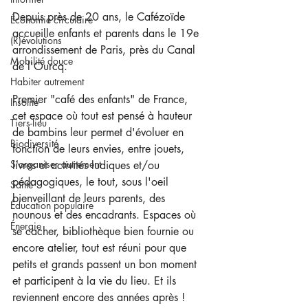
Depuis près de 20 ans, le Cafézoïde 
Économie circulaire
accueille enfants et parents dans le 19e 
(R)évolutions
arrondissement de Paris, près du Canal 
Mobilité douce
de l'Ourcq.   
Habiter autrement
Premier "café des enfants" de France, 
Insolite
cet espace où tout est pensé à hauteur 
Tiers-lieu
de bambins leur permet d'évoluer en 
Biodiversité
fonction de leurs envies, entre jouets, 
S'organiser autrement
livres et activités ludiques et/ou 
pédagogiques, le tout, sous l'oeil 
Santé
bienveillant de leurs parents, des 
Éducation populaire
nounous et des encadrants. Espaces où 
Énergie
se cacher, bibliothèque bien fournie ou 
encore atelier, tout est réuni pour que 
petits et grands passent un bon moment 
et participent à la vie du lieu. Et ils 
reviennent encore des années après !  