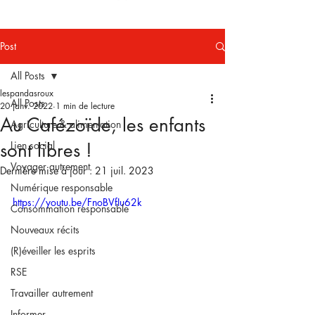
Post
All Posts
lespandasroux
All Posts
20 janv. 2022
1 min de lecture
Au Cafézoïde, les enfants
Agriculture & alimentation
sont libres !
Lien social
Voyager autrement
Dernière mise à jour :
21 juil. 2023
Numérique responsable
https://youtu.be/FnoBVfIu62k
Consommation responsable
Nouveaux récits
(R)éveiller les esprits
RSE
Travailler autrement
Informer