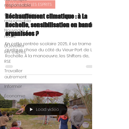
(R)ÉVEILLER LES ESPRITS
responsable
Consommation
Réchauffement climatique : à La
responsable
Rochelle, sensibilisation en bandes
Nouveaux
organisées ?
récits
En cette rentrée scolaire 2025, il se trame
(R)éveiller
quelque chose du côté du Vieux-Port de La
les esprits
Rochelle. À la manoeuvre, les Shifters de...
RSE
Travailler
autrement
Informer
Économie
circulaire
Load video
(R)évolutions
Mobilité
douce