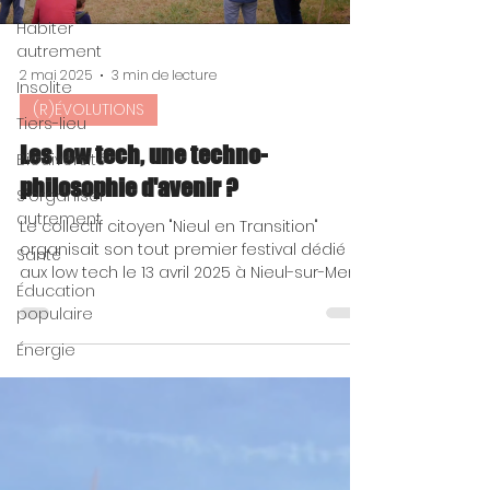
Habiter
autrement
2 mai 2025
3 min de lecture
Insolite
(R)ÉVOLUTIONS
Tiers-lieu
Les low tech, une techno-
Biodiversité
philosophie d'avenir ?
S'organiser
autrement
Le collectif citoyen "Nieul en Transition"
organisait son tout premier festival dédié
Santé
aux low tech le 13 avril 2025 à Nieul-sur-Mer,...
Éducation
populaire
Énergie