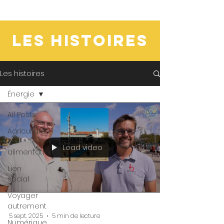
LES HISTOIRES
Les histoires
Énergie
All Posts
Agriculture
&
Load video
alimentation
Lien
social
Voyager
autrement
5 sept. 2025
5 min de lecture
Numérique