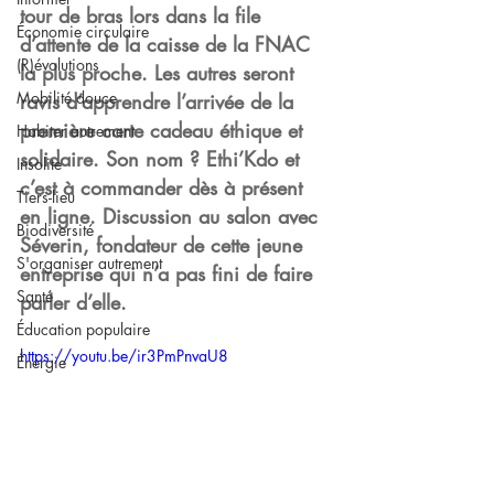
tour de bras lors dans la file 
Économie circulaire
d’attente de la caisse de la FNAC 
(R)évolutions
la plus proche. Les autres seront 
Mobilité douce
ravis d’apprendre l’arrivée de la 
première carte cadeau éthique et 
Habiter autrement
solidaire. Son nom ? 
Ethi’Kdo
 et 
Insolite
c’est à commander dès à présent 
Tiers-lieu
en ligne. Discussion au salon avec 
Biodiversité
Séverin, fondateur de cette jeune 
S'organiser autrement
entreprise qui n’a pas fini de faire 
Santé
parler d’elle.
Éducation populaire
https://youtu.be/ir3PmPnvaU8
Énergie