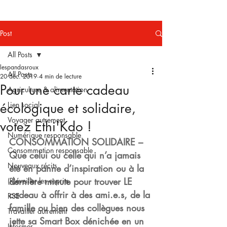
Post
All Posts
lespandasroux
All Posts
20 déc. 2019
4 min de lecture
Pour une carte cadeau
Agriculture & alimentation
écologique et solidaire,
Lien social
Voyager autrement
votez Ethi'Kdo !
Numérique responsable
CONSOMMATION SOLIDAIRE – 
Consommation responsable
Que celui ou celle qui n’a jamais 
Nouveaux récits
été en panne d’inspiration ou à la 
dernière minute pour trouver LE 
(R)éveiller les esprits
cadeau à offrir à des ami.e.s, de la 
RSE
famille ou bien des collègues nous 
Travailler autrement
jette sa Smart Box dénichée en un 
Informer