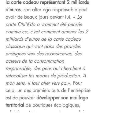
la carte cadeau représentant 2 milliards 
d’euros
, son alter ego responsable peut 
avoir de beaux jours devant lui. «
 La 
carte Ethi’Kdo a vraiment été pensée 
comme ça, c’est comment amener les 2 
milliards d’euros de la carte cadeau 
classique qui vont dans des grandes 
enseignes vers des ressourceries, des 
acteurs de la consommation 
responsable, des gens qui cherchent à 
relocaliser les modes de production. A 
mon sens, il faut aller vers ça.
». Pour 
cela, un des premiers buts de l'entreprise 
est de pouvoir 
développer son maillage 
territorial
 de boutiques écologiques, 
solidaires et de ressourceries, pour faire 
en sorte que tout le monde puisse utiliser 
sa carte cadeau sans avoir à faire des 
dizaines de kilomètres. Même constat 