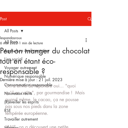
Post
All Posts
lespandasroux
All Posts
6 mai 2022
1 min de lecture
Peut-on manger du chocolat
Agriculture & alimentation
tout en étant éco-
Lien social
Voyager autrement
responsable ?
Numérique responsable
Dernière mise à jour :
21 juil. 2023
Consommation responsable
On a envie de répondre oui... "quoi 
qu'il en coûte", par gourmandise !  Mais 
Nouveaux récits
quand même, le cacao, ça ne pousse 
(R)éveiller les esprits
pas sous nos pieds dans la zone 
RSE
tempérée européenne. 
Travailler autrement
MAIS, on a découvert une petite 
Informer