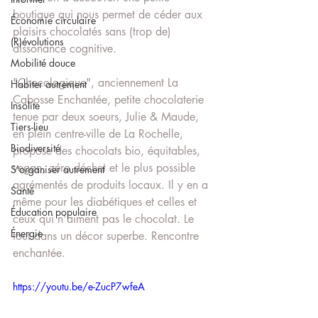
boutique qui nous permet de céder aux 
Économie circulaire
plaisirs chocolatés sans (trop de) 
(R)évolutions
dissonance cognitive. 
Mobilité douce
"Chocologique", anciennement La 
Habiter autrement
Cabosse Enchantée, petite chocolaterie 
Insolite
tenue par deux soeurs, Julie & Maude, 
Tiers-lieu
en plein centre-ville de La Rochelle, 
Biodiversité
propose des chocolats bio, équitables, 
vegan, zéro déchet et le plus possible 
S'organiser autrement
agrémentés de produits locaux. Il y en a 
Santé
même pour les diabétiques et celles et 
Éducation populaire
ceux qui n'aiment pas le chocolat. Le 
Énergie
tout dans un décor superbe. Rencontre 
enchantée.
https://youtu.be/e-ZucP7wfeA