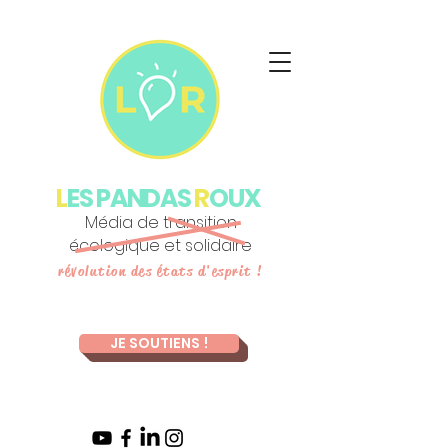
L
ES PANDAS
R
OUX
Média de transition
écologique et solidaire
révolution des états d'esprit !
JE SOUTIENS !