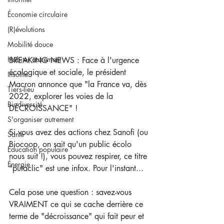
Économie circulaire
(R)évolutions
Mobilité douce
Habiter autrement
BREAKING NEWS : Face à l'urgence 
écologique et sociale, le président 
Insolite
Macron annonce que "la France va, dès 
Tiers-lieu
2022, explorer les voies de la 
Biodiversité
DÉCROISSANCE" !  
S'organiser autrement
Si vous avez des actions chez Sanofi (ou 
Santé
Biocoop, on sait qu'un public écolo 
Éducation populaire
nous suit !), vous pouvez respirer, ce titre 
Énergie
"putaclic" est une infox. Pour l'instant...  
Cela pose une question : savez-vous 
VRAIMENT ce qui se cache derrière ce 
terme de "décroissance" qui fait peur et 