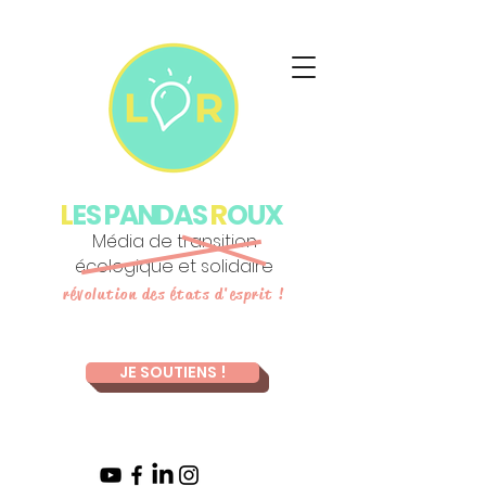
L
ES PANDAS
R
OUX
Média de transition
écologique et solidaire
révolution des états d'esprit !
JE SOUTIENS !