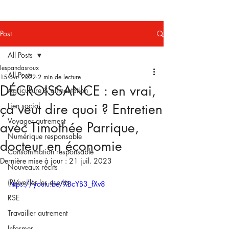
Post
All Posts
lespandasroux
All Posts
15 avr. 2022
2 min de lecture
DÉCROISSANCE : en vrai,
Agriculture & alimentation
ça veut dire quoi ? Entretien
Lien social
Voyager autrement
avec Timothée Parrique,
Numérique responsable
docteur en économie
Consommation responsable
Dernière mise à jour :
21 juil. 2023
Nouveaux récits
(R)éveiller les esprits
https://youtu.be/XBcYB3_fXv8
RSE
Travailler autrement
Informer