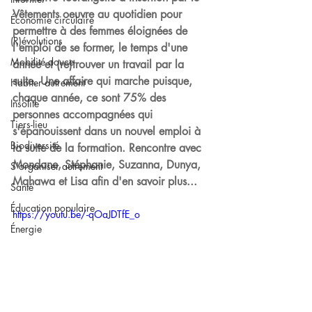
Vêtements oeuvre au quotidien pour 
Économie circulaire
permettre à des femmes éloignées de 
(R)évolutions
l'emploi de se former, le temps d'une 
Mobilité douce
année et (re)trouver un travail par la 
suite. Une affaire qui marche puisque, 
Habiter autrement
chaque année, ce sont 75% des 
Insolite
personnes accompagnées qui 
Tiers-lieu
s'épanouissent dans un nouvel emploi à 
Biodiversité
la suite de la formation. Rencontre avec 
Mondane, Stéphanie, Suzanna, Dunya, 
S'organiser autrement
Mahawa et Lisa afin d'en savoir plus...
Santé
Éducation populaire
https://youtu.be/-qOaJDTfE_o
Énergie