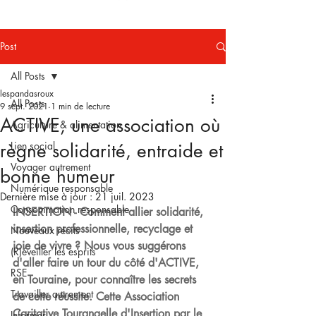
Post
All Posts
lespandasroux
All Posts
9 sept. 2021
1 min de lecture
ACTIVE, une association où
Agriculture & alimentation
règne solidarité, entraide et
Lien social
Voyager autrement
bonne humeur
Numérique responsable
Dernière mise à jour :
21 juil. 2023
Consommation responsable
INSERTION - Comment allier solidarité, 
insertion professionnelle, recyclage et 
Nouveaux récits
joie de vivre ? Nous vous suggérons 
(R)éveiller les esprits
d'aller faire un tour du côté d'ACTIVE, 
RSE
en Touraine, pour connaître les secrets 
Travailler autrement
de cette réussite. Cette Association 
Caritative Tourangelle d'Insertion par le 
Informer